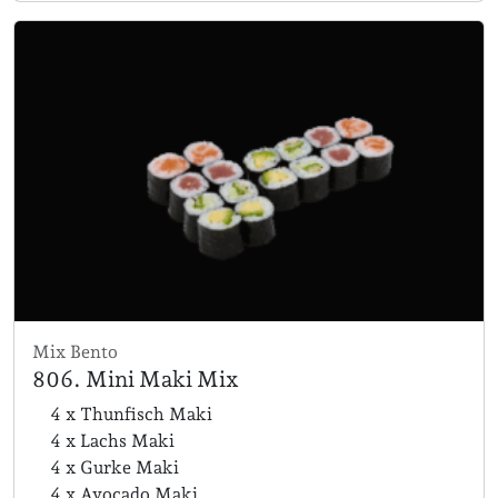
Mix Bento
806. Mini Maki Mix
4 x Thunfisch Maki
4 x Lachs Maki
4 x Gurke Maki
4 x Avocado Maki