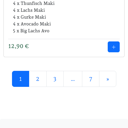
4 x Thunfisch Maki
4 x Lachs Maki
4 x Gurke Maki
4 x Avocado Maki
5 x Big Lachs Avo
12,90
€
Posts navigation
1
2
3
…
7
»