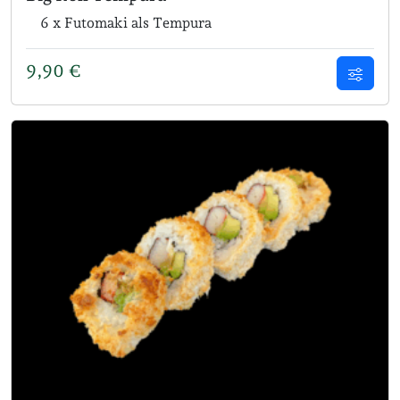
6 x Futomaki als Tempura
9,90
€