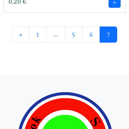
0,20
€
Posts navigation
«
1
…
5
6
7