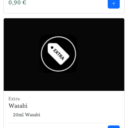
0,90
€
Extra
Wasabi
20ml Wasabi