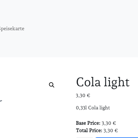
Speisekarte
Cola light
3,30
€
0,33l Cola light
Base Price:
3,30 €
Total Price:
3,30 €