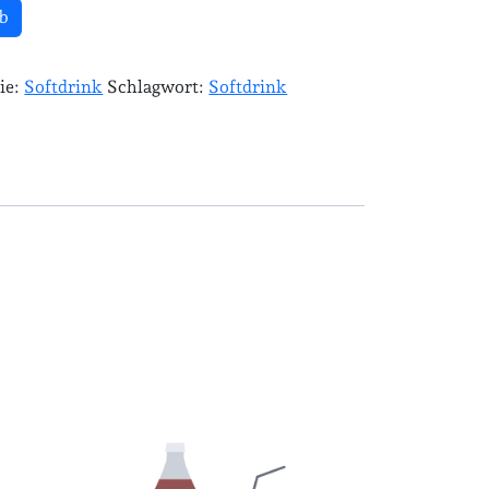
b
ie:
Softdrink
Schlagwort:
Softdrink