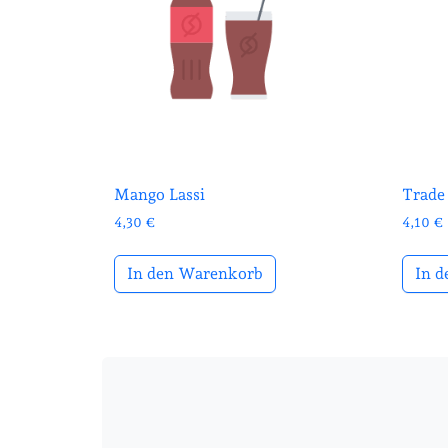
Mango Lassi
Trade 
4,30
€
4,10
€
In den Warenkorb
In 