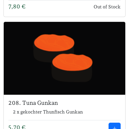
7,80
€
Out of Stock
208. Tuna Gunkan
2 x gekochter Thunfisch Gunkan
5,70
€