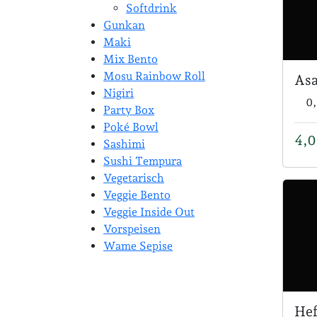
Softdrink
Gunkan
Maki
Mix Bento
Mosu Rainbow Roll
Asa
Nigiri
0,
Party Box
Poké Bowl
4,
Sashimi
Sushi Tempura
Vegetarisch
Veggie Bento
Veggie Inside Out
Vorspeisen
Wame Sepise
He