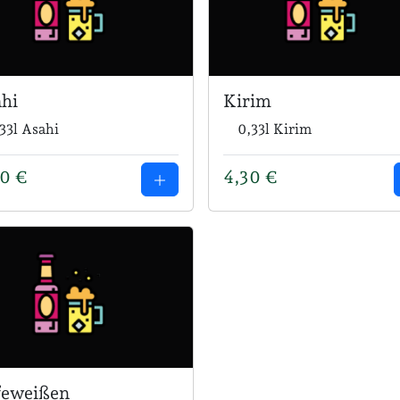
hi
Kirim
33l Asahi
0,33l Kirim
00
€
4,30
€
feweißen