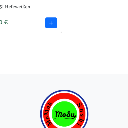
,5l Hefeweißen
70
€