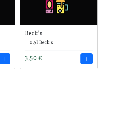
Beck’s
0,5l Beck's
3,50
€